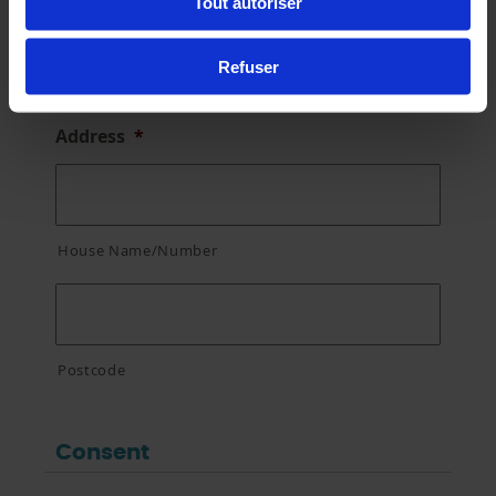
Tout autoriser
Refuser
Address
*
House Name/Number
Postcode
Consent