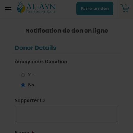
0
Faire un don
Notification de don en ligne
Donor Details
Anonymous Donation
Yes
No
Supporter ID
Name
*