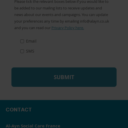
Communication
Please tick the relevant boxes below if you would like to
Preferences
be added to our mailing lists to receive updates and
news about our events and campaigns. You can update
your preferences any time by emailing
info@alayn.co.uk
and you can read our
Privacy Policy here.
Email
SMS
CONTACT
Al-Ayn Social Care France