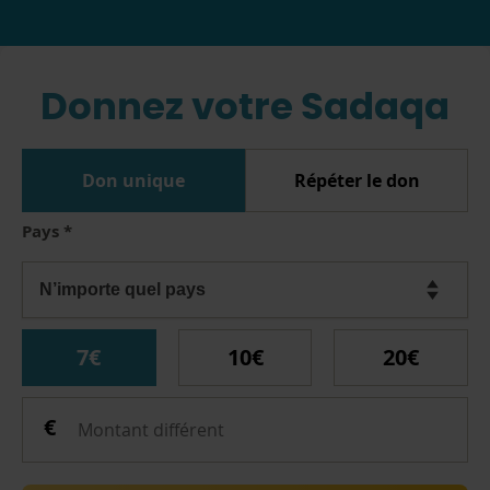
Donnez votre Sadaqa
Don unique
Répéter le don
Pays
*
7€
10€
20€