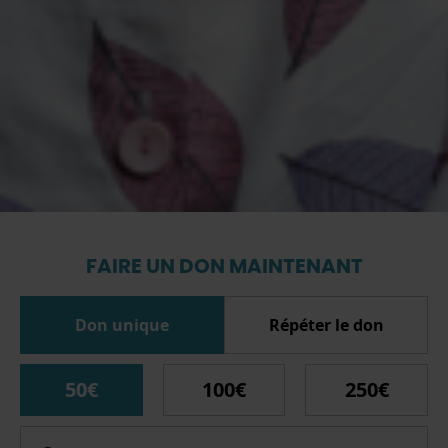
FAIRE UN DON MAINTENANT
Don unique
Répéter le don
50€
100€
250€