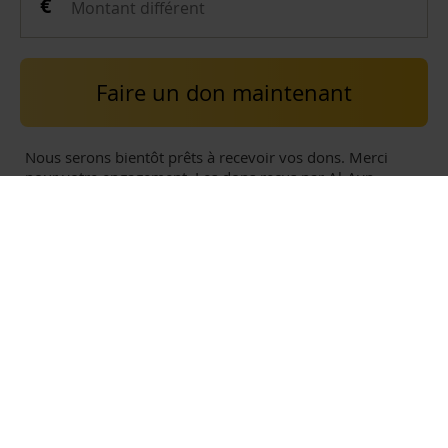
Faire un don maintenant
Nous serons bientôt prêts à recevoir vos dons. Merci
pour votre engagement. Les dons reçus par Al-Ayn
couvrent les dépenses nécessaires à la poursuite de son
travail de gestion des fonds et à leur utilisation pour les
services fournis aux bénéficiaires, conformément à l’Ijaza
(autorisation) existante au sein d’Al-Ayn.
CONTACT
Al-Ayn Social Care France
14 Avenue de l’Opéra