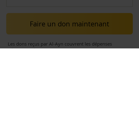
Faire un don maintenant
Les dons reçus par Al-Ayn couvrent les dépenses
nécessaires à la poursuite de son travail de gestion des
fonds et à leur utilisation pour les services fournis aux
bénéficiaires, conformément à l’Ijaza (autorisation)
existante au sein d’Al-Ayn.
CONTACT
Al-Ayn Social Care France
14 Avenue de l’Opéra
75001, Paris