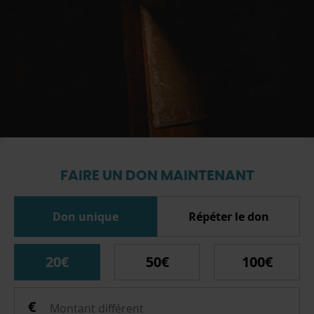
FAIRE UN DON MAINTENANT
Don unique
Répéter le don
20€
50€
100€