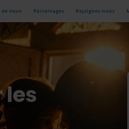
 de nous
Parrainages
Rejoignez-nous
 les