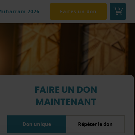
0
Muharram 2026
Faites un don
FAIRE UN DON
MAINTENANT
Don unique
Répéter le don