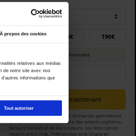
Choisir le pays
*
À propos des cookies
70€
120€
190€
L’assistance financière
nnalités relatives aux médias
on de notre site avec nos
 d'autres informations que
Faire un don maintenant
Tout autoriser
Les dons versés à notre fonds Muharram permettront
de répondre aux divers besoins des enfants orphelins,
de leurs familles et de leurs tuteurs. Les dons seront
répartis entre l'Irak, l'Afghanistan et le Ghana en