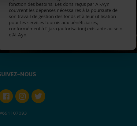
fonction des besoins. Les dons reçus par Al-Ayn
couvrent les dépenses nécessaires à la poursuite de
son travail de gestion des fonds et à leur utilisation
pour les services fournis aux bénéficiaires,
conformément à l’Ijaza (autorisation) existante au sein
d’Al-Ayn.
SUIVEZ-NOUS
W691107093