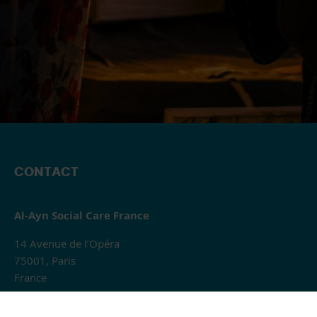
CONTACT
Al-Ayn Social Care France
14 Avenue de l’Opéra
75001, Paris
France
Téléphone : 01 80 89 13 01