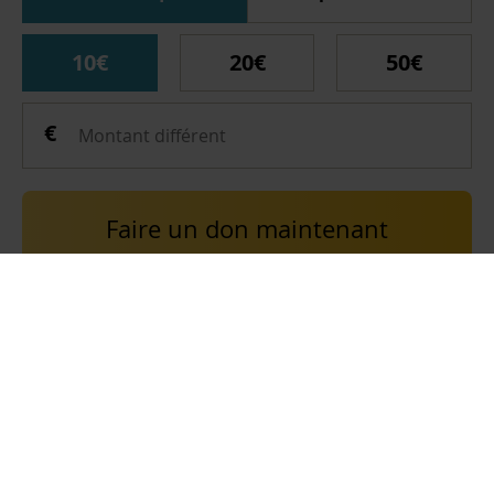
10€
20€
50€
Faire un don maintenant
Les dons reçus par Al-Ayn couvrent les dépenses
nécessaires à la poursuite de son travail de gestion des
fonds et à leur utilisation pour les services fournis aux
bénéficiaires, conformément à l’Ijaza (autorisation)
existante au sein d’Al-Ayn.
CONTACT