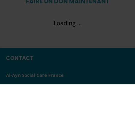
FAIRE UN DON MAINTENANT
Loading ...
CONTACT
Al-Ayn Social Care France
14 Avenue de l’Opéra
75001, Paris
France
Téléphone : 01 80 89 13 01
Adresse e-mail :
support@alayn.fr
Numéro d’entreprise : W691107093