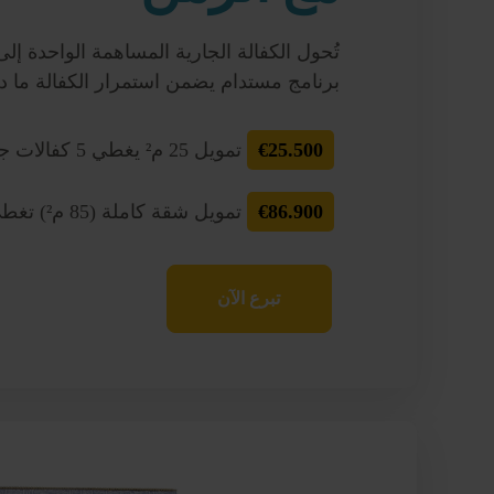
تُحول الكفالة الجارية المساهمة الواحدة إ
برنامج مستدام يضمن استمرار الكفالة ما دا
€25.500
تمويل 25 م² يغطي 5 كفالات جارية
€86.900
تمويل شقة كاملة (85 م²) تغطي 17 كفالة جارية
تبرع الآن