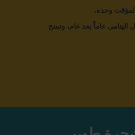
 المؤقت وحده.
اليتامى عاماً بعد عام، وتمنح
جرة طوبى