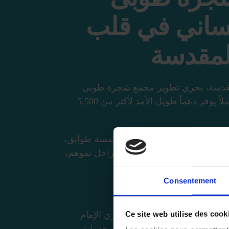
ساني في قلب
المقدسة
لمقدسة، يجري تطوير مجمع شجرة طوبى
ليكون مشروعاً متكاملاً يوفر دعماً طويل الأمد لأكثر من 5,500
ز الأنجم الزاهرة المؤلف من خمسة طوابق،
 احتياجات الأطفال في مختلف مراحل نموهم،
لنمو والتعافي.
Consentement
Ce site web utilise des cook
لوية من المجمع لاستقبال زائري الإمام
م)، ويُخصص ريعها بالكامل لدعم خدمات