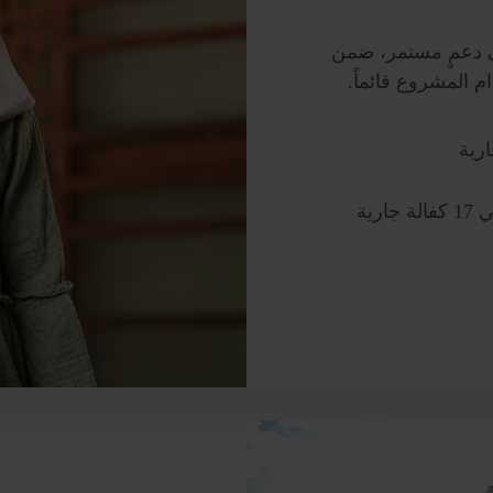
لى دعمٍ مستمر، ضمن
م المشروع قائماً.