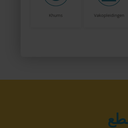
Khums
Vakopleidingen
قطع