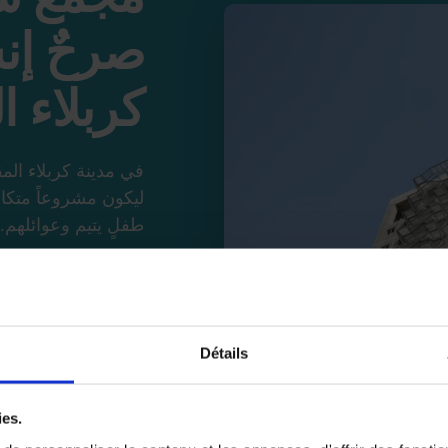
صرحٌ إن
كربلاء 
في مدينة كربلاء ا
طفلٍ يتيم وعوائلهم.
ويتوسط المجمع مرك
صُمم بعناية ليواكب
ويهيئ لهم بيئة آمنة ل
Détails
برنامج رعاية يستمر
ies.
ستُخصص الطوابق الع
الحسين (عليه السلا