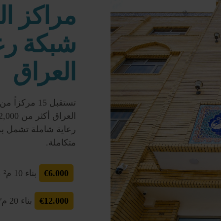
مراكز ال
شبكة رعا
العراق
تستقبل 15 مر
رعاية شاملة تشمل بر
متكاملة.
€6.000
بناء 10 م² من مركز جديد
€12.000
بناء 20 م²