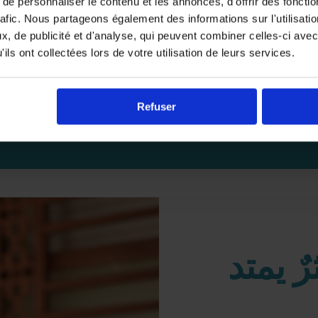
e personnaliser le contenu et les annonces, d'offrir des fonctio
الأطفال اليتامى، بما
rafic. Nous partageons également des informations sur l'utilisati
, de publicité et d'analyse, qui peuvent combiner celles-ci avec
ils ont collectées lors de votre utilisation de leurs services.
€41.110
كلفة بناء 40 م² من ال
Refuser
تبرع الآن
رٌ يمتد