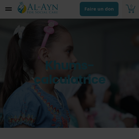
0
Faire un don
Khums-
calculatrice