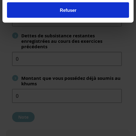
Dettes de subsistance restantes contractées
?
au cours de l’exercice
Refuser
Dettes de subsistance restantes
?
enregistrées au cours des exercices
précédents
Montant que vous possédez déjà soumis au
?
khums
Note