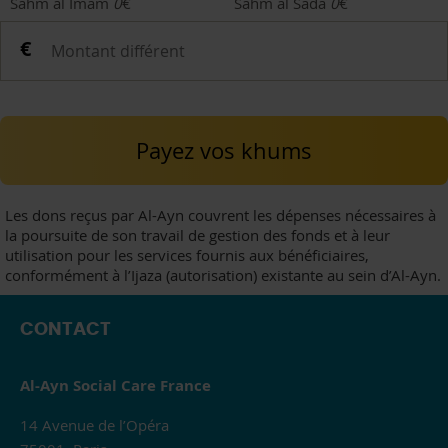
Sahm al Imam
0
€
Sahm al Sada
0
€
Payez vos khums
Les dons reçus par Al-Ayn couvrent les dépenses nécessaires à
la poursuite de son travail de gestion des fonds et à leur
utilisation pour les services fournis aux bénéficiaires,
conformément à l’Ijaza (autorisation) existante au sein d’Al-Ayn.
CONTACT
Al-Ayn Social Care France
14 Avenue de l’Opéra