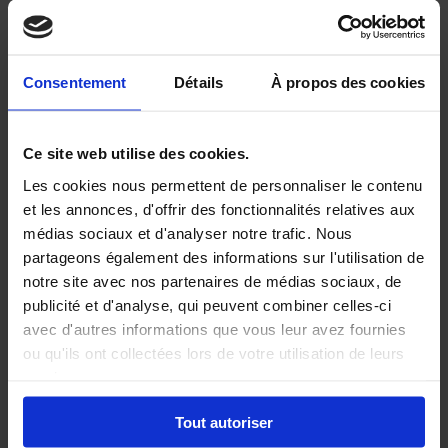
Montant que vous avez déjà payé avec
?
Consentement
Détails
À propos des cookies
l’intention de Sahm Al-Imam
Ce site web utilise des cookies.
Les cookies nous permettent de personnaliser le contenu
Montant que vous avez déjà payé avec
?
et les annonces, d'offrir des fonctionnalités relatives aux
l’intention de Sahm Al-Sada
médias sociaux et d'analyser notre trafic. Nous
partageons également des informations sur l'utilisation de
notre site avec nos partenaires de médias sociaux, de
publicité et d'analyse, qui peuvent combiner celles-ci
Déductions
avec d'autres informations que vous leur avez fournies
ou qu'ils ont collectées lors de votre utilisation de leurs
Dettes commerciales
?
services.
Tout autoriser