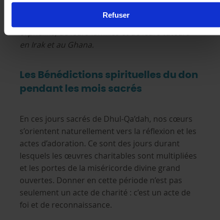
notre Fonds pour les enfants orphelins, qui
Refuser
répond aux divers besoins des enfants
orphelins, de leurs familles et de leurs tuteurs
en Irak et au Ghana.
Les Bénédictions spirituelles du don
pendant les mois sacrés
En ces jours sacrés de Dhul-Qa’dah, nos cœurs
s’orientent naturellement vers la réflexion et les
actes d’adoration. Ce sont des jours durant
lesquels les œuvres charitables sont multipliées
et les portes de la miséricorde divine grand
ouvertes. Donner en cette période n’est pas
seulement un acte de charité : c’est un acte de
foi et de reconnaissance.