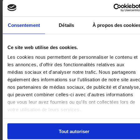
rendent souvent la vie quotidienne
incroyablement difficile pour les familles
orphelines. Ces enfants sont confrontés à des
Consentement
Détails
À propos des cookie
défis qu’aucun jeune enfant ne devrait avoir à
endurer : l’insécurité, la faim, les déplacements
et les traumatismes.
Ce site web utilise des cookies.
Les cookies nous permettent de personnaliser le contenu et
les annonces, d'offrir des fonctionnalités relatives aux
En participant à notre initiative de cadeaux de
médias sociaux et d'analyser notre trafic. Nous partageons
l’Aïd, vous ne faites pas qu’offrir un joyeux Aïd à
également des informations sur l'utilisation de notre site ave
un enfant, vous contribuez à restaurer le sens
nos partenaires de médias sociaux, de publicité et d'analyse
de l’enfance lui-même.
qui peuvent combiner celles-ci avec d'autres informations
que vous leur avez fournies ou qu'ils ont collectées lors de
votre utilisation de leurs services.
Tous les dons seront versés à notre fonds de
l’Aïd pour couvrir les coûts des cadeaux de l’Aïd
pour tous les enfants orphelins qu’Al-Ayn
Tout autoriser
soutient au Ghana. Tout excédent sera affecté à