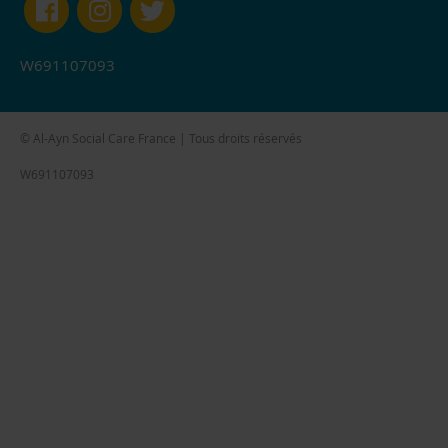
W691107093
© Al-Ayn Social Care France | Tous droits réservés
W691107093